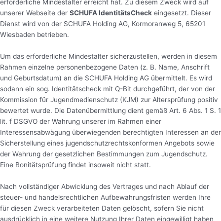
erforderliche Mindestalter erreicht hat. Zu diesem Zweck wird auf
unserer Webseite der
SCHUFA IdentitätsCheck
eingesetzt. Dieser
Dienst wird von der SCHUFA Holding AG, Kormoranweg 5, 65201
Wiesbaden betrieben.
Um das erforderliche Mindestalter sicherzustellen, werden in diesem
Rahmen einzelne personenbezogene Daten (z. B. Name, Anschrift
und Geburtsdatum) an die SCHUFA Holding AG übermittelt. Es wird
sodann ein sog. Identitätscheck mit Q-Bit durchgeführt, der von der
Kommission für Jugendmedienschutz (KJM) zur Altersprüfung positiv
bewertet wurde. Die Datenübermittlung dient gemäß Art. 6 Abs. 1 S. 1
lit. f DSGVO der Wahrung unserer im Rahmen einer
Interessensabwägung überwiegenden berechtigten Interessen an der
Sicherstellung eines jugendschutzrechtskonformen Angebots sowie
der Wahrung der gesetzlichen Bestimmungen zum Jugendschutz.
Eine Bonitätsprüfung findet insoweit nicht statt.
Nach vollständiger Abwicklung des Vertrages und nach Ablauf der
steuer- und handelsrechtlichen Aufbewahrungsfristen werden Ihre
für diesen Zweck verarbeiteten Daten gelöscht, sofern Sie nicht
ausdrücklich in eine weitere Nutzung Ihrer Daten eingewilligt haben