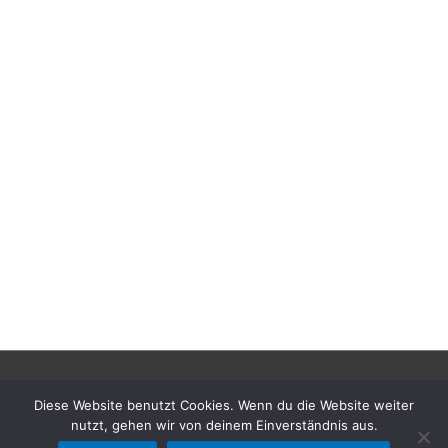
Copyright © 2026
Weingut L. Bastian - das-samtwein-gut
|
Diese Website benutzt Cookies. Wenn du die Website weiter
Powered by
Astra WordPress-Theme
nutzt, gehen wir von deinem Einverständnis aus.