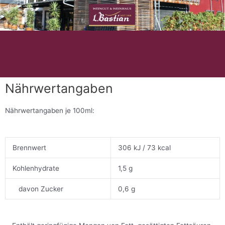
Zum
Inhalt
springen
M
e
n
Nährwertangaben
ü
Nährwertangaben je 100ml:
Brennwert
306 kJ / 73 kcal
Kohlenhydrate
1,5 g
davon Zucker
0,6 g