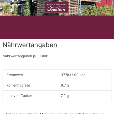
Zum
Inhalt
springen
M
e
n
Nährwertangaben
ü
Nährwertangaben je 100ml:
Brennwert
377kJ / 90 kcal
Kohlenhydrate
8,7 g
davon Zucker
7,9 g