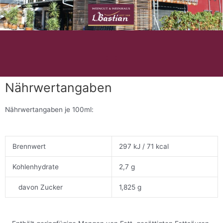
Zum
Inhalt
springen
M
e
n
Nährwertangaben
ü
Nährwertangaben je 100ml:
Brennwert
297 kJ / 71 kcal
Kohlenhydrate
2,7 g
davon Zucker
1,825 g