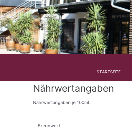
Zum
Inhalt
springen
STARTSEITE
Nährwertangaben
Nährwertangaben je 100ml:
Brennwert